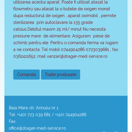
utilizarea acestui aparat. Poate fi utilizat atasat la
flowmetru sau atasat la o butelie de oxigen monat
dupa reductorul de oxigen , aparat oximobil , permite
sterilizarea prin autoclavare la 135 grade
celsius.Debitul maxim 25 ml/ minut Nu necesita
presiune mare de alimentare .Asiguram piese de
schimb pentru ele .Pentru o comanda ferma va rugam
a ne contacta .Tel mobil 0744904286 0723039681 , fax
0362411652, mail vanzari@drager-med-service.ro
Comanda
Toate produsele
Baia Mare str. Arinului nr 1
Tel: +(40) 723 039 681 / +(40) 744904286
Fax:
office@drager-med-service.ro