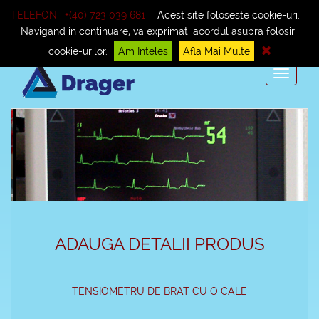
Telefon : +(40) 723 039 681
Cum cumpar?
TELEFON : +(40) 723 039 681
Acest site foloseste cookie-uri.
Navigand in continuare, va exprimati acordul asupra folosirii
Termeni si conditii
cookie-urilor.
Am Inteles
Afla Mai Multe
Toggle
navigati
ADAUGA DETALII PRODUS
TENSIOMETRU DE BRAT CU O CALE