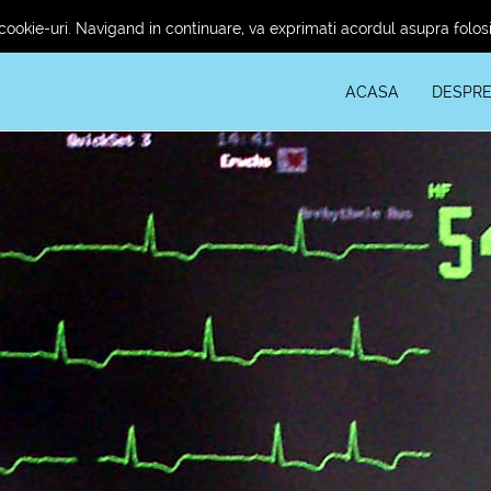
r?
Termeni si conditii
cookie-uri. Navigand in continuare, va exprimati acordul asupra folosir
ACASA
DESPRE