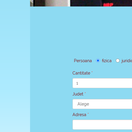
Persoana
fizica
jurid
Cantitate
Judet
Adresa