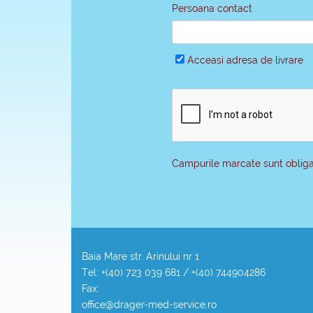
Persoana contact
Acceasi adresa de livrare
Campurile marcate sunt obligat
Baia Mare str. Arinului nr 1
Tel: +(40) 723 039 681 / +(40) 744904286
Fax:
office@drager-med-service.ro