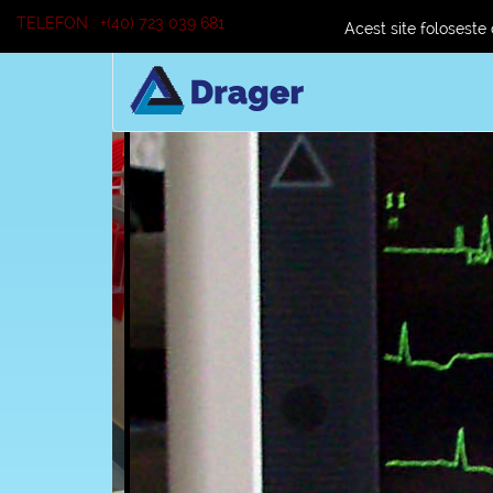
Telefon : +(40) 723 039 681
Cum cumpa
TELEFON : +(40) 723 039 681
Acest site foloseste 