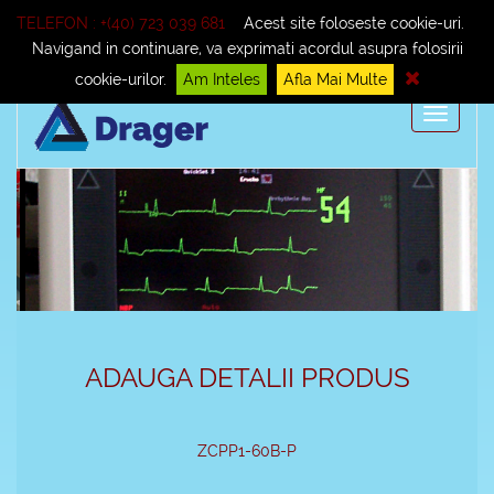
Telefon : +(40) 723 039 681
Cum cumpar?
TELEFON : +(40) 723 039 681
Acest site foloseste cookie-uri.
Navigand in continuare, va exprimati acordul asupra folosirii
Termeni si conditii
cookie-urilor.
Am Inteles
Afla Mai Multe
Toggle
navigati
ADAUGA DETALII PRODUS
ZCPP1-60B-P